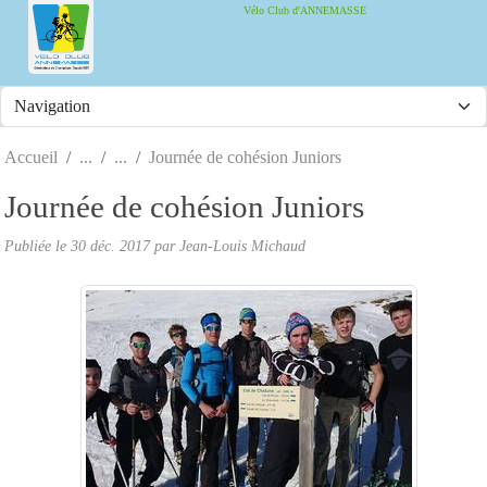
Panneau de gestion des cookies
Vélo Club d'ANNEMASSE
Accueil
Journée de cohésion Juniors
Journée de cohésion Juniors
Publiée le
30 déc. 2017
par
Jean-Louis Michaud