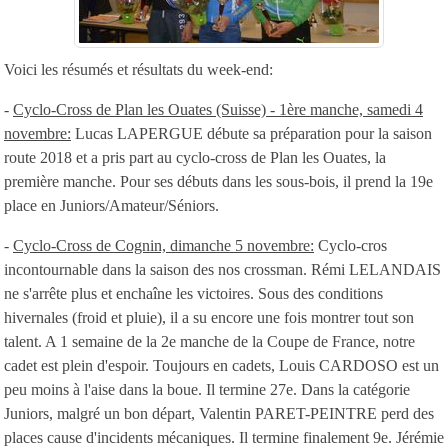
Voici les résumés et résultats du week-end:
-
Cyclo-Cross de Plan les Ouates (Suisse) - 1ère manche, samedi 4
novembre:
Lucas LAPERGUE débute sa préparation pour la saison
route 2018 et a pris part au cyclo-cross de Plan les Ouates, la
première manche. Pour ses débuts dans les sous-bois, il prend la 19e
place en Juniors/Amateur/Séniors.
-
Cyclo-Cross de Cognin, dimanche 5 novembre:
Cyclo-cros
incontournable dans la saison des nos crossman. Rémi LELANDAIS
ne s'arrête plus et enchaîne les victoires. Sous des conditions
hivernales (froid et pluie), il a su encore une fois montrer tout son
talent. A 1 semaine de la 2e manche de la Coupe de France, notre
cadet est plein d'espoir. Toujours en cadets, Louis CARDOSO est un
peu moins à l'aise dans la boue. Il termine 27e. Dans la catégorie
Juniors, malgré un bon départ, Valentin PARET-PEINTRE perd des
places cause d'incidents mécaniques. Il termine finalement 9e. Jérémie