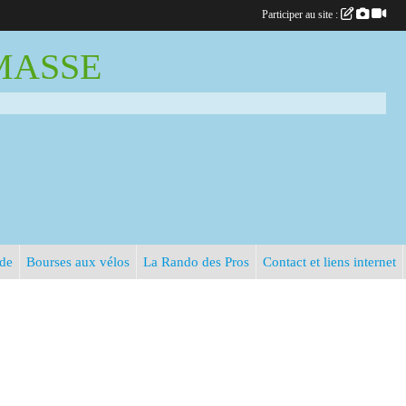
Participer au site :
EMASSE
rde
Bourses aux vélos
La Rando des Pros
Contact et liens internet