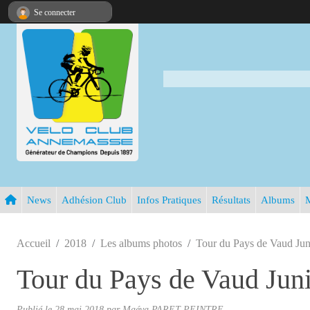
Panneau de gestion des cookies
Se connecter
News
Adhésion Club
Infos Pratiques
Résultats
Albums
Accueil
2018
Les albums photos
Tour du Pays de Vaud Jun
Tour du Pays de Vaud Jun
Publié le
28 mai 2018
par
Maéva PARET-PEINTRE