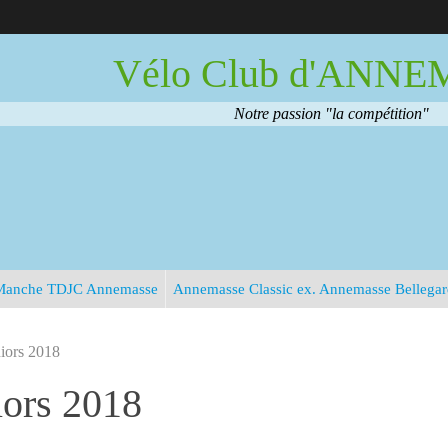
Vélo Club d'ANN
Notre passion "la compétition"
Manche TDJC Annemasse
Annemasse Classic ex. Annemasse Bellega
iors 2018
iors 2018