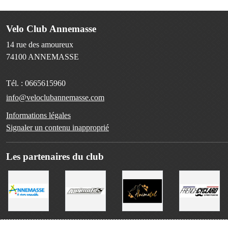
Velo Club Annemasse
14 rue des amoureux
74100
ANNEMASSE
Tél. :
0665615960
info@veloclubannemasse.com
Informations légales
Signaler un contenu inapproprié
Les partenaires du club