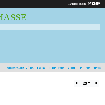
Participer au site :
EMASSE
rde
Bourses aux vélos
La Rando des Pros
Contact et liens internet