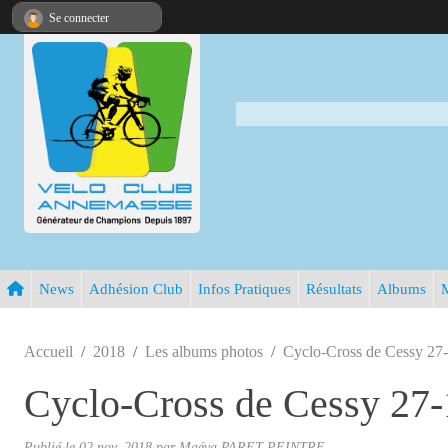
Panneau de gestion des cookies
Se connecter
News
Adhésion Club
Infos Pratiques
Résultats
Albums
Accueil
2018
Les albums photos
Cyclo-Cross de Cessy 27
Cyclo-Cross de Cessy 27-
Publié le
02 nov. 2018
par
Maéva PARET-PEINTRE