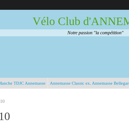
Vélo Club d'ANN
Notre passion "la compétition"
Manche TDJC Annemasse
Annemasse Classic ex. Annemasse Bellega
-10
10