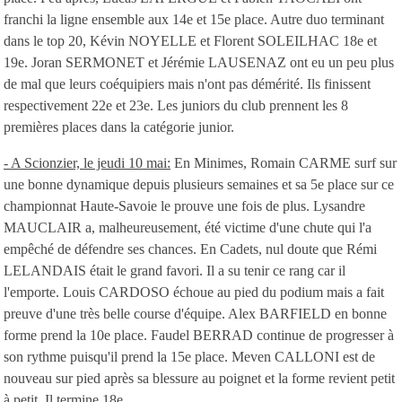
franchi la ligne ensemble aux 14e et 15e place. Autre duo terminant
dans le top 20, Kévin NOYELLE et Florent SOLEILHAC 18e et
19e. Joran SERMONET et Jérémie LAUSENAZ ont eu un peu plus
de mal que leurs coéquipiers mais n'ont pas démérité. Ils finissent
respectivement 22e et 23e. Les juniors du club prennent les 8
premières places dans la catégorie junior.
- A Scionzier, le jeudi 10 mai:
En Minimes, Romain CARME surf sur
une bonne dynamique depuis plusieurs semaines et sa 5e place sur ce
championnat Haute-Savoie le prouve une fois de plus. Lysandre
MAUCLAIR a, malheureusement, été victime d'une chute qui l'a
empêché de défendre ses chances. En Cadets, nul doute que Rémi
LELANDAIS était le grand favori. Il a su tenir ce rang car il
l'emporte. Louis CARDOSO échoue au pied du podium mais a fait
preuve d'une très belle course d'équipe. Alex BARFIELD en bonne
forme prend la 10e place. Faudel BERRAD continue de progresser à
son rythme puisqu'il prend la 15e place. Meven CALLONI est de
nouveau sur pied après sa blessure au poignet et la forme revient petit
à petit. Il termine 18e.