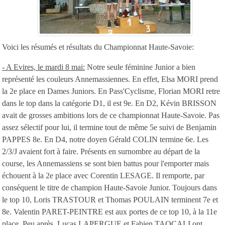
Voici les résumés et résultats du Championnat Haute-Savoie:
- A Evires, le mardi 8 mai:
Notre seule féminine Junior a bien
représenté les couleurs Annemassiennes. En effet, Elsa MORI prend
la 2e place en Dames Juniors. En Pass'Cyclisme, Florian MORI retre
dans le top dans la catégorie D1, il est 9e. En D2, Kévin BRISSON
avait de grosses ambitions lors de ce championnat Haute-Savoie. Pas
assez sélectif pour lui, il termine tout de même 5e suivi de Benjamin
PAPPES 8e. En D4, notre doyen Gérald COLIN termine 6e. Les
2/3/J avaient fort à faire. Présents en surnombre au départ de la
course, les Annemassiens se sont bien battus pour l'emporter mais
échouent à la 2e place avec Corentin LESAGE. Il remporte, par
conséquent le titre de champion Haute-Savoie Junior. Toujours dans
le top 10, Loris TRASTOUR et Thomas POULAIN terminent 7e et
8e. Valentin PARET-PEINTRE est aux portes de ce top 10, à la 11e
place. Peu après, Lucas LAPERGUE et Fabien TAOCALI ont